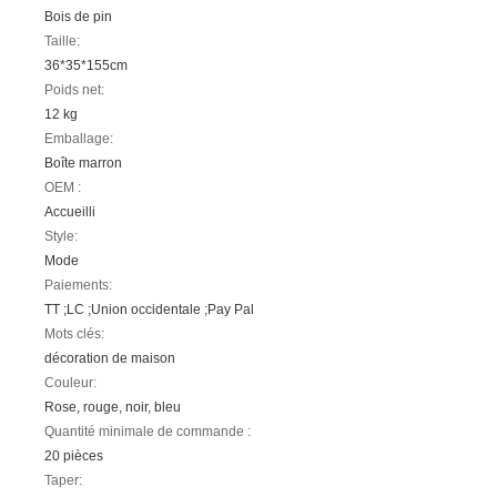
Bois de pin
Taille:
36*35*155cm
Poids net:
12 kg
Emballage:
Boîte marron
OEM :
Accueilli
Style:
Mode
Paiements:
TT ;LC ;Union occidentale ;Pay Pal
Mots clés:
décoration de maison
Couleur:
Rose, rouge, noir, bleu
Quantité minimale de commande :
20 pièces
Taper: