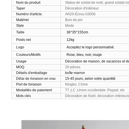
Nom du produit
Statue de soldat de noël, grand soldat ro
Taper
Décoration d'intérieur
Numéro d'article.
AN20-Écrou-03006
Matériel
Bois de pin
Style
Mode
Taille
36*35*155cm
Poids net
12kg
Logo
Acceptez le logo personnalisé.
Couleurs/Motifs
Rose, bleu, noir, rouge
Usage
Décoration de maison, de vacances et d
MOQ
20 pièces
Détails d'emballage
boîte marron
Délai de livraison en vrac
15-45 jours, selon votre quantité
Port de livraison
Ningbo, Chine
Modalités de paiement
TT ;LC ;Union occidentale ;Paypal, etc
Mots clés
Décoration de Noël, décoration intérieur