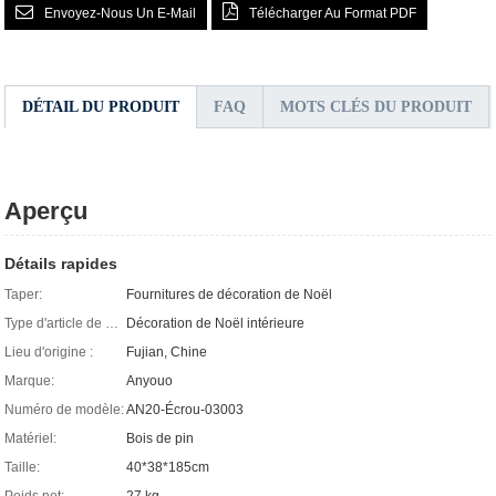
Envoyez-Nous Un E-Mail
Télécharger Au Format PDF
DÉTAIL DU PRODUIT
FAQ
MOTS CLÉS DU PRODUIT
Aperçu
Détails rapides
Taper:
Fournitures de décoration de Noël
Type d'article de Noël :
Décoration de Noël intérieure
Lieu d'origine :
Fujian, Chine
Marque:
Anyouo
Numéro de modèle:
AN20-Écrou-03003
Matériel:
Bois de pin
Taille:
40*38*185cm
Poids net:
27 kg