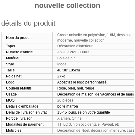
nouvelle collection
détails du produit
Casse-noisette en polyrésine, 1.8M, dessins pe
Nom du produit
moderne, nouvelle collection
Taper
Décoration d'intérieur
Numéro d'article.
AN20-Écrou-03003
Matériel
Bois de pin
Style
Mode
Taille
40*38*185cm
Poids net
27kg
Logo
Acceptez le logo personnalisé.
Couleurs/Motifs
Rose, bleu, noir, rouge
Usage
Décoration de maison, de vacances et de mari
MOQ
20 pièces
Détails d'emballage
boîte marron
Délai de livraison en vrac
15-45 jours, selon votre quantité
Port de livraison
Xiamen, Chine
Modalités de paiement
TT ;LC ;Union occidentale ;Paypal, etc
Mots clés
Décoration de Noël, décoration intérieure, cass