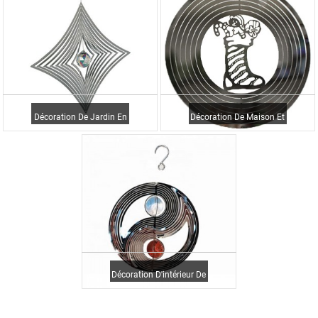
Décoration De Jardin En
Décoration De Maison Et
Gros De 8 Pouces,
De Jardin En Gros
Artisanat Étoile Avec...
Cosmo 3d Métal...
Décoration D'intérieur De
Maison En Acier
Inoxydable 3 D En Gros...