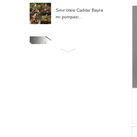
Sınır ötesi Cadılar Bayra
mı pompası...
Basit takı aşk kalp...