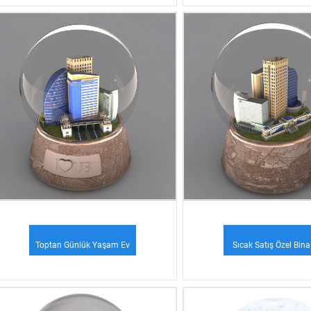
Topu Reçine Fla...
Dekoratif Özel U Yapılmı
Toptan Günlük Yaşam Ev
Sıcak Satış Özel Bina
Dekorasyonu Ve Hediyelik
Dekorasyonu Reçine 
Ürünler ...