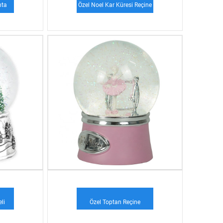
nta
Özel Noel Kar Küresi Reçine
Ş...
Cam Topu ...
li
Özel Toptan Reçine