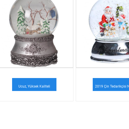
Ucuz, Yüksek Kaliteli
2019 Çin Tedarikçisi 
Benzersiz Özel Yapılmış
Kar Tanesi Noel Baba 
Reçine Ch ...