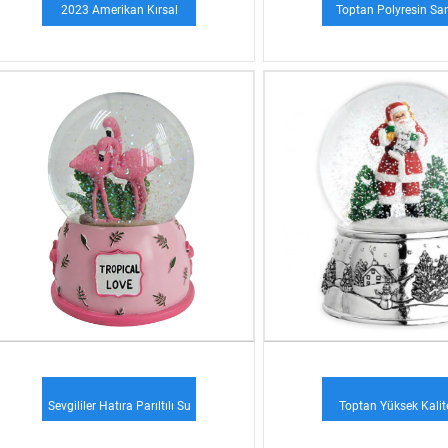
2023 Amerikan Kırsal
Toptan Polyresin Sa
Vintage Dekoratif...
Kardan Adam Su Topu 
Sevgililer Hatıra Parıltılı Su
Toptan Yüksek Kalite