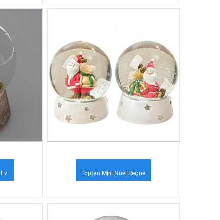
ş ...
Avustralya Balerin El...
 Ev
Toptan Mini Noel Reçine
...
Geyik Kardan Adam Su...