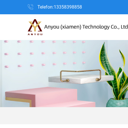
Telefon:13358398858