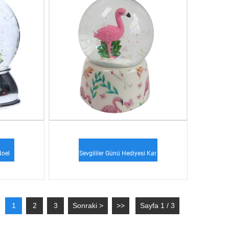
Noel
Sevgililer Günü Hediyesi Kar
C...
Küresi Su Küresi...
1
2
3
Sonraki >
>>
Sayfa 1 / 3