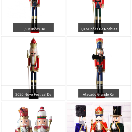
1,5 Milhões De
1,8 Milhões De Notícias
Novidades Artesanato
Projetam Quebra-Nozes
Personalizado
Em Poliresina ...
Decoração Para Casa
Acesso...
2020 Novo Festival De
Atacado Grande Rei
Artesanato
Soldado Soldado De
Personalizado Em
Natal ...
Madeira De Pinho...