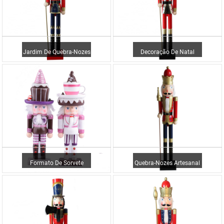
Jardim De Quebra-Nozes
Decoração De Natal
Com Enfeite De Madeira
Quebra-Nozes Tamanho
Mais Vendido ...
Grande
Formato De Sorvete
Quebra-Nozes Artesanal
Quebra-Nozes De
De Madeira Da Melhor
Tamanho Pequeno ...
Qualidade...