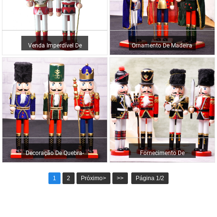
Venda Imperdível De
Ornamento De Madeira
Fibra De Vidro Quebra-
Tradicional Alemão Mais
Nozes De Tamanho
Popular...
Pequeno Chris...
Decoração De Quebra-
Fornecimento De
Nozes Com Design De
Decoração De Natal Em
1
2
Próximo>
>>
Página 1/2
Soldado De Madeira De
Madeira De Alta
38 CM
Qualidade...