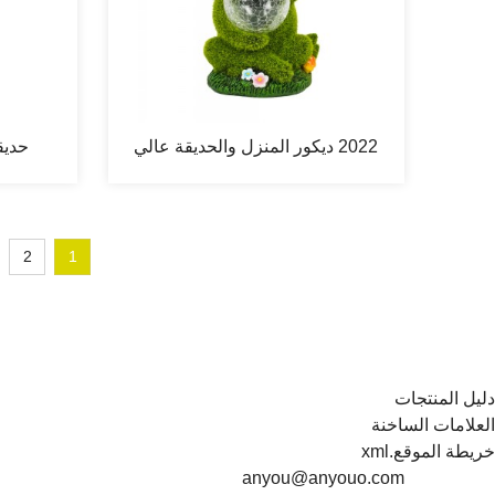
2022 ديكور المنزل والحديقة عالي
حديق
الجودة من الراتينج F...
ت
2
1
دليل المنتجات
العلامات الساخنة
خريطة الموقع.xml
anyou@anyouo.com