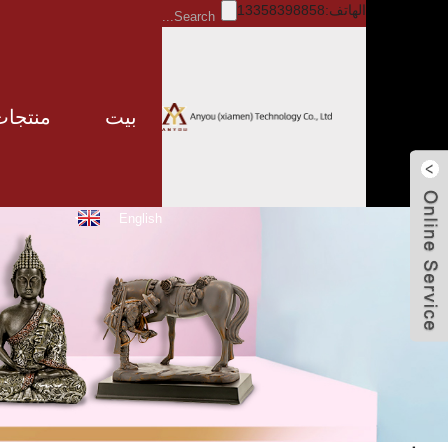
الهاتف:13358398858
بيت
منتجات
ارسل بريد
English
الكتروني
وليام