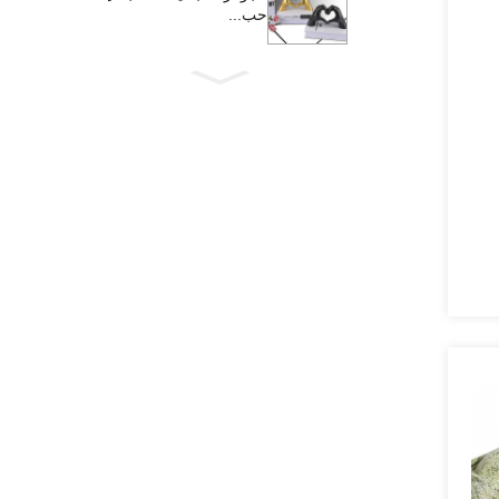
حب...