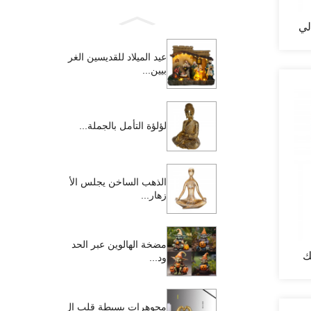
لي
عيد الميلاد للقديسين الغر
بيين...
لؤلؤة التأمل بالجملة...
الذهب الساخن يجلس الأ
زهار...
مضخة الهالوين عبر الحد
ك
ود...
مجوهرات بسيطة قلب ال